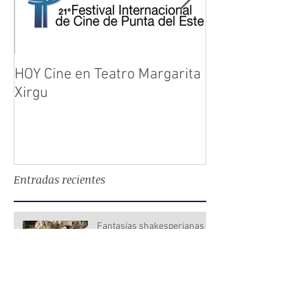
HOY Cine en Teatro Margarita
Figuras y el ci
Xirgu
llegan a Punta 
Entradas recientes
Fantasías shakesperianas
en las noches de Punta del
Este
Conoce a los protagonistas
de Sueño de una Noche de