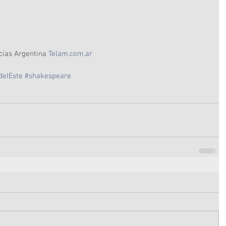
cias Argentina 
Telam.com.ar 
delEste
#shakespeare