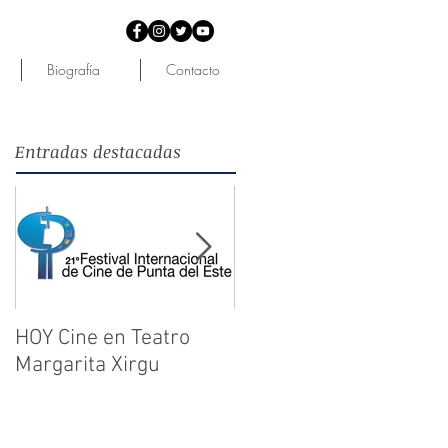
Biografía
Contacto
Entradas destacadas
HOY Cine en Teatro
Figuras y el cine del
Margarita Xirgu
mundo llegan a Punta
del Este