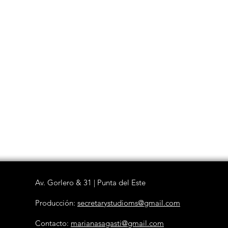
Av. Gorlero & 31 | Punta del Este
Producción:
secretarystudioms@gmail.com
Contacto:
marianasagasti@gmail.com