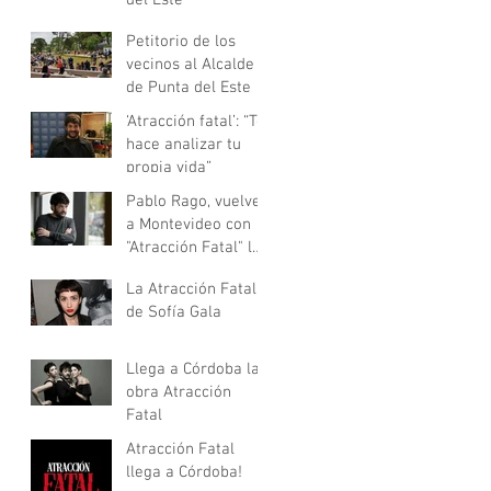
Petitorio de los
vecinos al Alcalde
de Punta del Este
‘Atracción fatal’: “Te
hace analizar tu
propia vida”
Pablo Rago, vuelve
a Montevideo con
"Atracción Fatal" la
de José María
La Atracción Fatal
Muscari.
de Sofía Gala
Llega a Córdoba la
obra Atracción
Fatal
Atracción Fatal
llega a Córdoba!