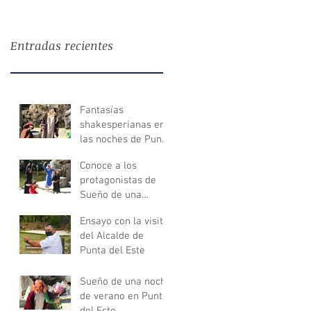
Entradas recientes
Fantasías
shakesperianas en
las noches de Punta
del Este
Conoce a los
protagonistas de
Sueño de una
Noche de Verano
Ensayo con la visita
del Alcalde de
Punta del Este
Sueño de una noche
de verano en Punta
del Este