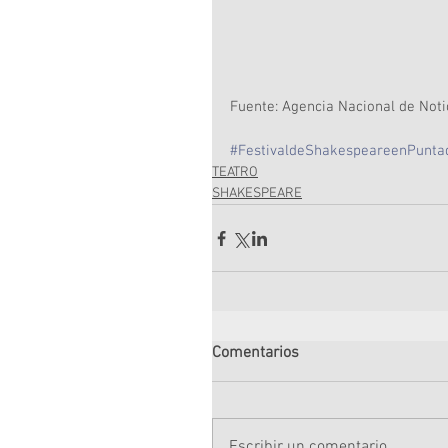
Fuente: Agencia Nacional de Noti
#FestivaldeShakespeareenPunta
TEATRO
SHAKESPEARE
Comentarios
Escribir un comentario...