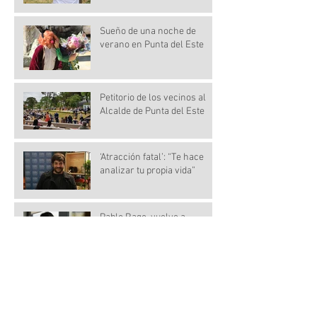
Sueño de una noche de
verano en Punta del Este
Petitorio de los vecinos al
Alcalde de Punta del Este
‘Atracción fatal’: “Te hace
analizar tu propia vida”
Pablo Rago, vuelve a
Montevideo con "Atracción
Fatal" la de José María
Muscari.
La Atracción Fatal de Sofía
Gala