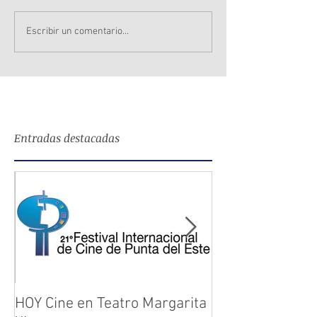
Escribir un comentario...
Entradas destacadas
HOY Cine en Teatro Margarita
Figuras y el ci