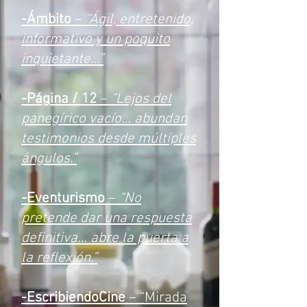
-Ámbito
–
“Ágil, entretenido,
informativo y un poquito
inquietante…”
-Página / 12
–
“Lejos del
panegírico vacío… abundan
testimonios desde múltiples
ángulos.”
-Eventurismo
–
“No
pretende dar una respuesta
definitiva… abre la puerta a
la reflexión.”
-EscribiendoCine
– “Mirada