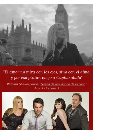
"El amor no mira con los ojos, sino con el alma
y por
eso pintan ciego a Cupido alado"
William Shakespeare, "
Sueño de una noche de verano
".
Acto I - Escena 1