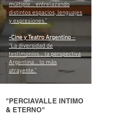
múltiple… entrelazando
distintos espacios, lenguajes
y expresiones.”
-Cine y Teatro Argentino
–
“La diversidad de
testimonios… la perspectiva
Argentina… lo más
atrayente.”
"PERCIAVALLE INTIMO
& ETERNO"